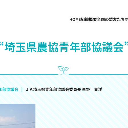
HOME
組織概要
全国の盟友たち
“埼玉県農協青年部協議会
年部協議会
ＪＡ埼玉県青年部協議会委員長 星野 貴洋