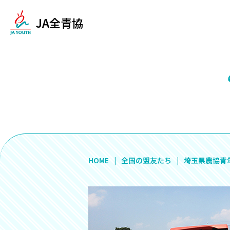
JA全青協
HOME
全国の盟友たち
埼玉県農協青