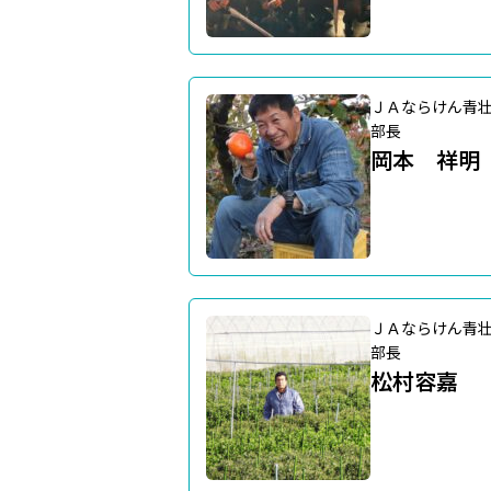
ＪＡならけん青
部長
岡本 祥明
ＪＡならけん青
部長
松村容嘉