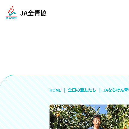
JA全青協
HOME
全国の盟友たち
JAならけん