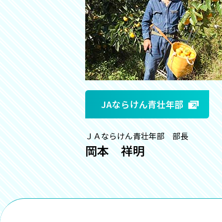
JAならけん青壮年部
ＪＡならけん青壮年部 部長
岡本 祥明