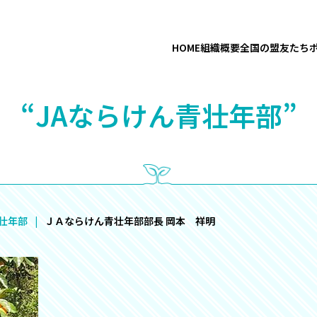
HOME
組織概要
全国の盟友たち
“JAならけん青壮年部”
青壮年部
ＪＡならけん青壮年部部長 岡本 祥明