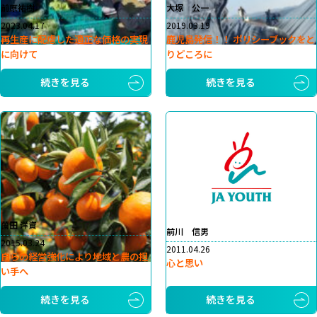
前原祐樹
大塚 公一
2023.04.17
2019.03.19
再生産に配慮した適正な価格の実現
鹿児島発信！！ ポリシーブックをと
に向けて
りどころに
続きを見る
続きを見る
薗田 洋資
前川 信男
2015.03.24
2011.04.26
自らの経営強化により地域と農の担
心と思い
い手へ
続きを見る
続きを見る