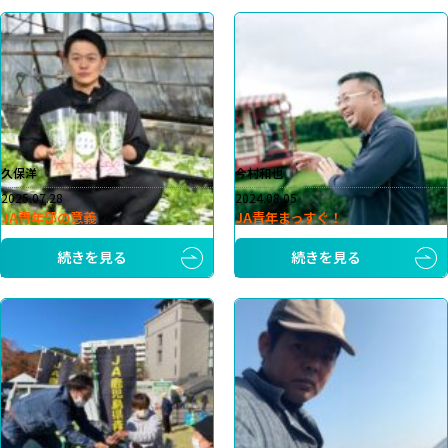
久保洋
今村和也
2025.07.28
2024.08.05
JA青年部の意義
JA青年まっすぐ！
続きを見る
続きを見る