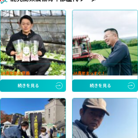
久保洋
今村和也
2025.07.28
2024.08.05
JA青年部の意義
JA青年まっすぐ！
続きを見る
続きを見る