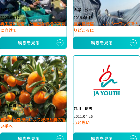
前原祐樹
大塚 公一
2023.04.17
2019.03.19
再生産に配慮した適正な価格の実現
鹿児島発信！！ ポリシーブックをと
に向けて
りどころに
続きを見る
続きを見る
薗田 洋資
前川 信男
2015.03.24
2011.04.26
自らの経営強化により地域と農の担
心と思い
い手へ
続きを見る
続きを見る