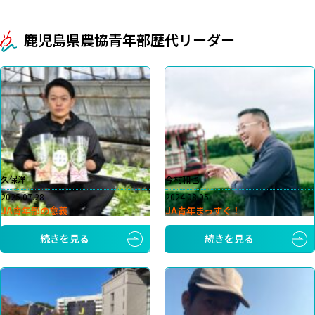
鹿児島県農協青年部歴代リーダー
久保洋
今村和也
2025.07.28
2024.08.05
JA青年部の意義
JA青年まっすぐ！
続きを見る
続きを見る