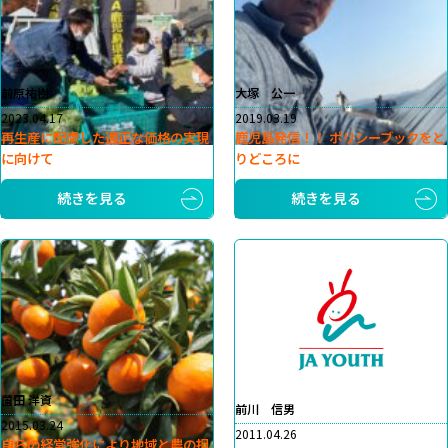
前原祐樹
大塚 公一
2023.04.17
2019.03.19
再生産に配慮した適正な価格の実現
鹿児島発信！！ ポリシーブックをと
に向けて
りどころに
続きを見る
続きを見る
薗田 洋資
前川 信男
2015.03.24
2011.04.26
自らの経営強化により地域と農の担