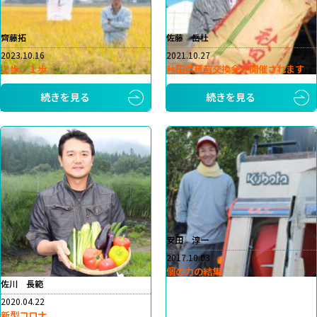
齊藤拓
佐藤 岳杜
2023.10.16
2021.10.27
１歩、１歩
秋田県種苗交換会が開催されます
続きを見る
続きを見る
安田 淳一
2017.10.03
個の力の結集
佐川 長範
2020.04.22
新型コロナ