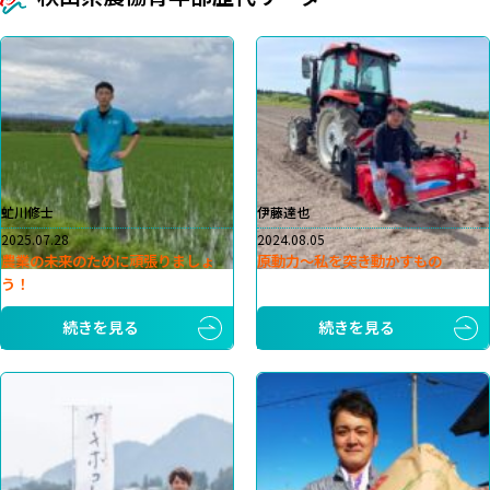
虻川修士
伊藤達也
2025.07.28
2024.08.05
農業の未来のために頑張りましょ
原動力～私を突き動かすもの
う！
続きを見る
続きを見る