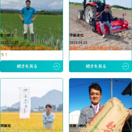
虻川修士
伊藤達也
2025.07.28
2024.08.05
農業の未来のために頑張りましょ
原動力～私を突き動かすもの
う！
続きを見る
続きを見る
齊藤拓
佐藤 岳杜