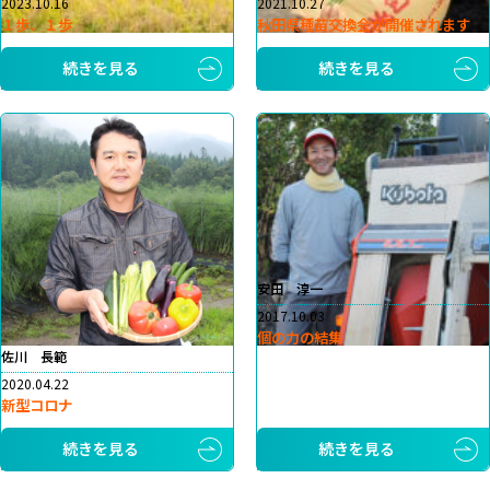
2023.10.16
2021.10.27
１歩、１歩
秋田県種苗交換会が開催されます
続きを見る
続きを見る
安田 淳一
2017.10.03
個の力の結集
佐川 長範
2020.04.22
新型コロナ
続きを見る
続きを見る