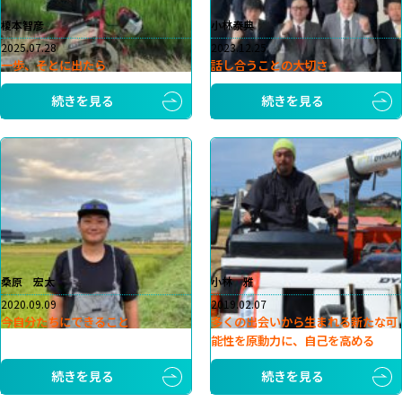
榎本智彦
小林泰典
2025.07.28
2023.12.25
一歩、そとに出たら
話し合うことの大切さ
続きを見る
続きを見る
桑原 宏太
小林 雅
2020.09.09
2019.02.07
今自分たちにできること
多くの出会いから生まれる新たな可
能性を原動力に、自己を高める
続きを見る
続きを見る