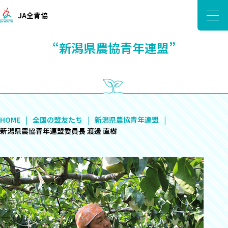
JA全青協
“新潟県農協青年連盟”
HOME
全国の盟友たち
新潟県農協青年連盟
新潟県農協青年連盟委員長 渡邊 直樹