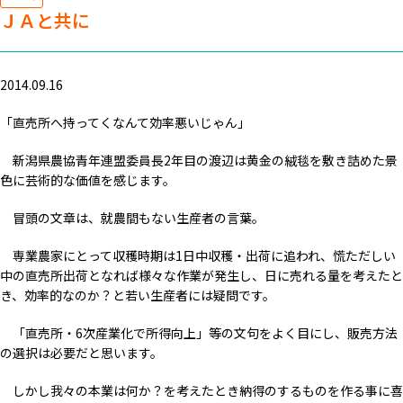
ＪＡと共に
2014.09.16
「直売所へ持ってくなんて効率悪いじゃん」
新潟県農協青年連盟委員長2年目の渡辺は黄金の絨毯を敷き詰めた景
色に芸術的な価値を感じます。
冒頭の文章は、就農間もない生産者の言葉。
専業農家にとって収穫時期は1日中収穫・出荷に追われ、慌ただしい
中の直売所出荷となれば様々な作業が発生し、日に売れる量を考えたと
き、効率的なのか？と若い生産者には疑問です。
「直売所・6次産業化で所得向上」等の文句をよく目にし、販売方法
の選択は必要だと思います。
しかし我々の本業は何か？を考えたとき納得のするものを作る事に喜