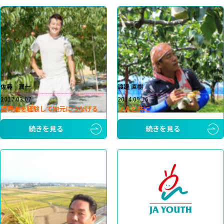
佐藤 潤一
渡邊 直樹
2017.03.07
2014.09.16
県青連を経験して地元につなげる
ＪＡと共に
続きを見る
続きを見る