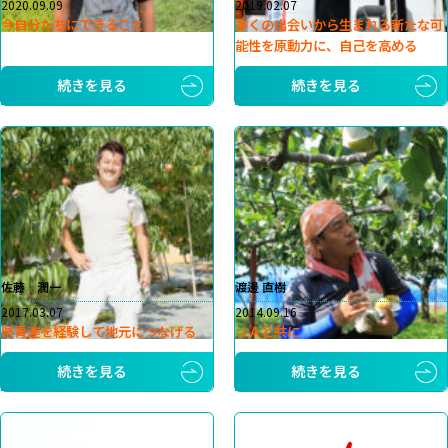
2020.09.09
2019.02.07
今自分たちにできること
多くの出会いから生まれる新たな可
能性を原動力に、自己を高める
続きを見る
続きを見る
佐藤 潤一
渡邊 直樹
2017.03.07
2014.09.16
県青連を経験して地元につなげる
ＪＡと共に
続きを見る
続きを見る