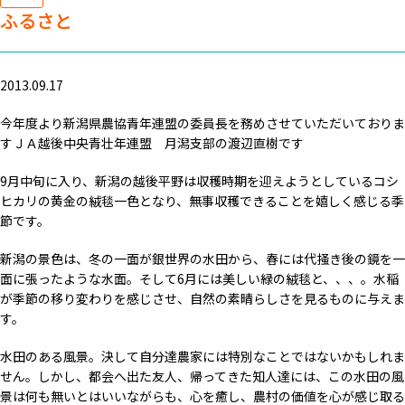
ふるさと
2013.09.17
今年度より新潟県農協青年連盟の委員長を務めさせていただいておりま
すＪＡ越後中央青壮年連盟 月潟支部の渡辺直樹です
9月中旬に入り、新潟の越後平野は収穫時期を迎えようとしているコシ
ヒカリの黄金の絨毯一色となり、無事収穫できることを嬉しく感じる季
節です。
新潟の景色は、冬の一面が銀世界の水田から、春には代掻き後の鏡を一
面に張ったような水面。そして6月には美しい緑の絨毯と、、、。水稲
が季節の移り変わりを感じさせ、自然の素晴らしさを見るものに与えま
す。
水田のある風景。決して自分達農家には特別なことではないかもしれま
せん。しかし、都会へ出た友人、帰ってきた知人達には、この水田の風
景は何も無いとはいいながらも、心を癒し、農村の価値を心が感じ取る