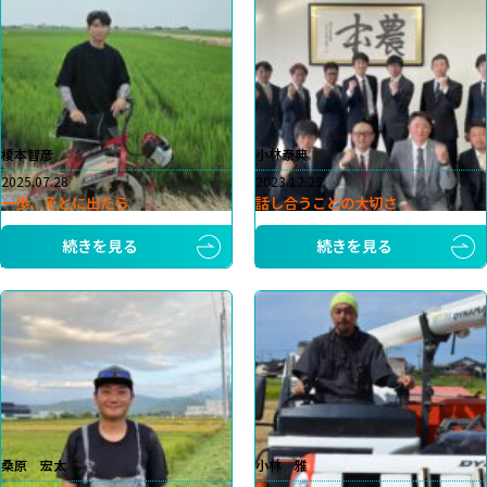
榎本智彦
小林泰典
2025.07.28
2023.12.25
一歩、そとに出たら
話し合うことの大切さ
続きを見る
続きを見る
桑原 宏太
小林 雅