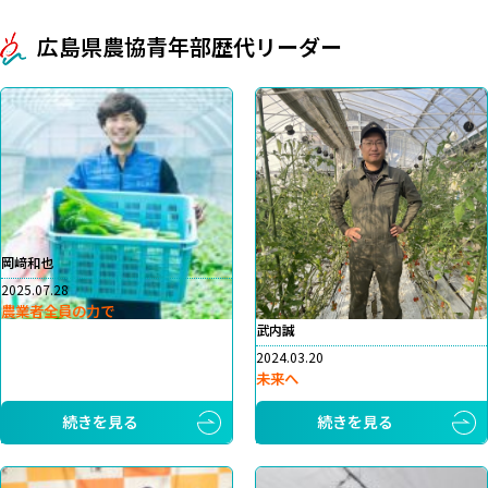
広島県農協青年部歴代リーダー
岡﨑和也
2025.07.28
農業者全員の力で
武内誠
2024.03.20
未来へ
続きを見る
続きを見る