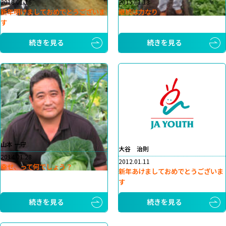
2018.01.16
2015.01.13
新年明けましておめでとうございま
継続は力なり
す
続きを見る
続きを見る
山本 一守
大谷 治則
2014.01.28
2012.01.11
幸せ、って何でしょう？
新年あけましておめでとうございま
す
続きを見る
続きを見る