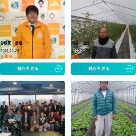
曽根田 善裕
中谷 道宣
2021.11.24
2020.01.28
２年目
暖冬
続きを見る
続きを見る
六日市 博
中村 幸司