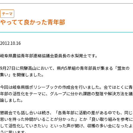
テーマ
やってて良かった青年部
2012.10.16
岐阜県農協青年部連絡協議会委員長の水梨晃士です。
9月27日に飛騨高山において、県内5単組の青年部員が集まる「盟友の
集い」を開催しました。
今回は岐阜県版ポリシーブックの作成会を行いました。会ではとくに青
年部の活性化をテーマに、グループに分かれ課題の整理や解決方法を議
論しました。
懇親会でも話し合いは続き、「各青年部に活動の差がある中でも、同じ
思いを持った仲間がいることが分かった」とか「良い取り組みを参考に
して活性化していきたい」といった声が聞け、収穫の多い会になったよ
うに思います。