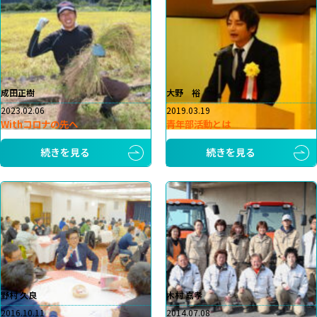
成田正樹
大野 裕
2023.02.06
2019.03.19
Withコロナの先へ
青年部活動とは
続きを見る
続きを見る
野村 久良
木村 嘉孝
2016.10.11
2014.07.08