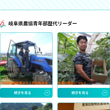
岐阜県農協青年部歴代リーダー
元川靖夫
藤井雄司
2025.07.28
2024.08.05
100回の農作業より１回の飲み会
未来の盟友につなぐ
続きを見る
続きを見る