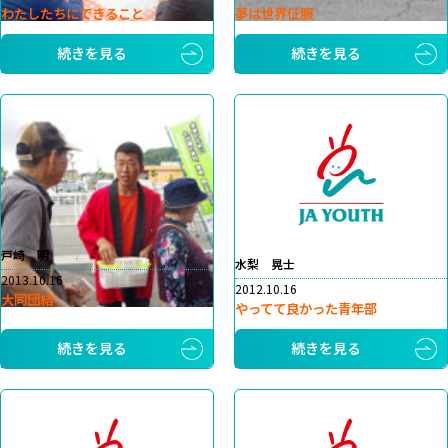
わたしたちにできること
夢は世界征服
続きを見る
続きを見る
戸崎 明
水梨 晃士
2013.10.16
2012.10.16
大同団結
やってて良かった青年部
続きを見る
続きを見る