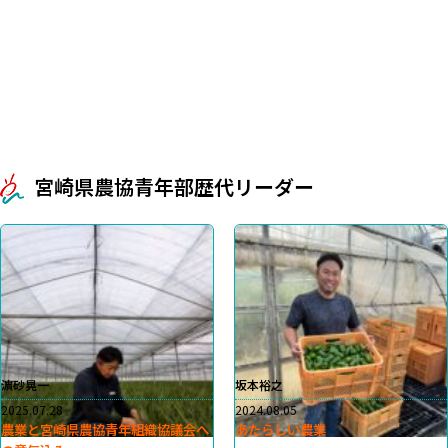
宮崎県農協青年部歴代リーダー
濵砂晃一
坂本裕之
2025.07.28
2024.08.05
農業と宮崎県農協青年組織協議会へ
あたらしい農業