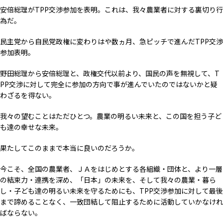
安倍総理がTPP交渉参加を表明。これは、我々農業者に対する裏切り行
為だ。
民主党から自民党政権に変わりはや数ヵ月、急ピッチで進んだTPP交渉
参加表明。
野田総理から安倍総理と、政権交代以前より、国民の声を無視して、T
PP交渉に対して完全に参加の方向で事が進んでいたのではないかと疑
わざるを得ない。
我々の望むことはただひとつ。農業の明るい未来と、この国を担う子ど
も達の幸せな未来。
果たしてこのままで本当に良いのだろうか。
今こそ、全国の農業者、ＪＡをはじめとする各組織・団体と、より一層
の結束力・連携を深め、「日本」の未来を、そして我々の農業・暮ら
し・子ども達の明るい未来を守るためにも、TPP交渉参加に対して最後
まで諦めることなく、一致団結して阻止するために活動していかなけれ
ばならない。