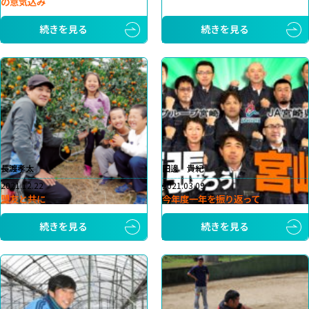
の意気込み
続きを見る
続きを見る
長渡孝太
田邊 貴紀
2021.12.22
2021.03.09
盟友と共に
今年度一年を振り返って
続きを見る
続きを見る