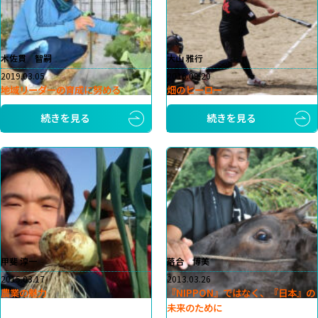
木佐貫 智嗣
大山 雅行
2019.03.05
2016.09.20
地域リーダーの育成に努める
畑のヒーロー
続きを見る
続きを見る
甲斐 淳一
落合 博美
2015.03.17
2013.03.26
農業の魅力
『NIPPON』ではなく、『日本』の
未来のために