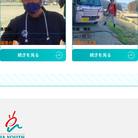
髙橋毅
佐藤 暁史
2022.10.31
2017.05.02
躍進の年へ
今週のひと言
続きを見る
続きを見る