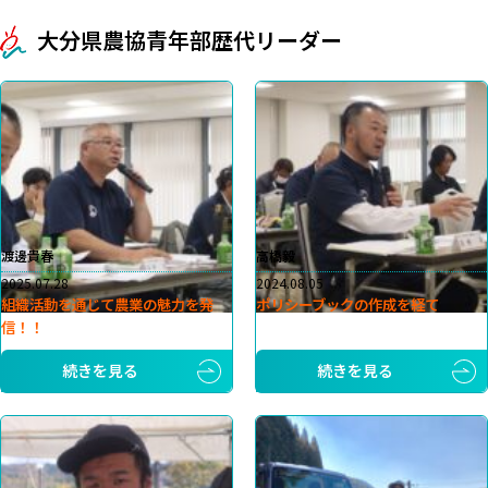
大分県農協青年部歴代リーダー
渡邊貴春
高橋毅
2025.07.28
2024.08.05
組織活動を通じて農業の魅力を発
ポリシーブックの作成を経て
信！！
続きを見る
続きを見る