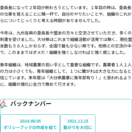
委員長になって２年目が終わろうとしています。１年目の時は、委員長
の仕事を覚えることに精一杯で、自分のやりたいことや、組織のこれか
らについてじっくりと考える時間がありませんでした。
今年は、九州各県の委員長や盟友の方々と交流させていただき、多くの
刺激を受けました。大分県はこれまで組織活動が活発では無く、現在盟
友数も５８人しかおらず、全国で最も少ない県です。他県との交流の中
で、このままではダメだ！組織を強くしなければと強く感じました。
青年組織は、地域農業の担い手として重要な組織です。農業者１人１人
の力は小さくても、青年組織として、１つに繋がれば大きな力になると
信じています。来年度は「大分県農業に青年部有り！」と思われるよう
に、組織の強化に全力で務めて行きます。
バックナンバー
2024.08.05
2021.12.15
ポリシーブックの作成を経て
繋がりを大切に