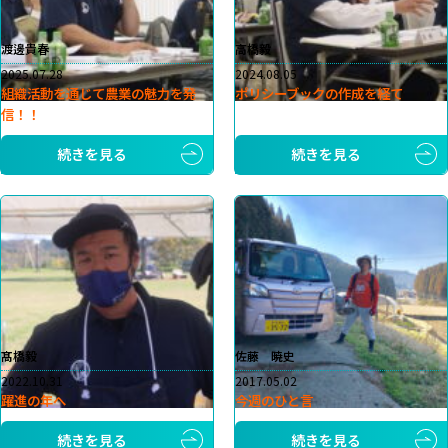
渡邊貴春
高橋毅
2025.07.28
2024.08.05
組織活動を通じて農業の魅力を発
ポリシーブックの作成を経て
信！！
続きを見る
続きを見る
髙橋毅
佐藤 暁史
2022.10.31
2017.05.02
躍進の年へ
今週のひと言
続きを見る
続きを見る