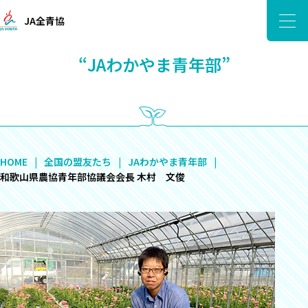
JA全青協
“JAわかやま青年部”
HOME
全国の盟友たち
JAわかやま青年部
和歌山県農協青年部協議会会長 木村 文俊