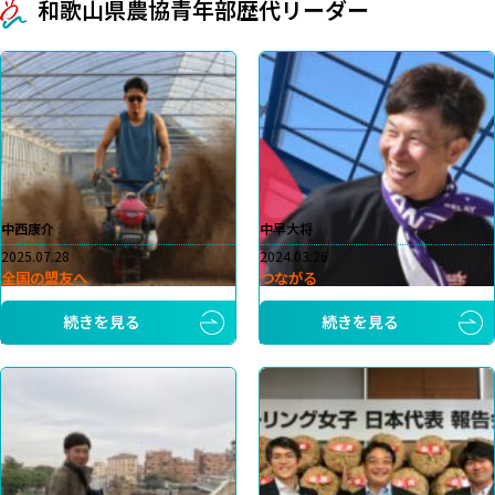
和歌山県農協青年部歴代リーダー
中西康介
中早大将
2025.07.28
2024.03.26
全国の盟友へ
つながる
続きを見る
続きを見る