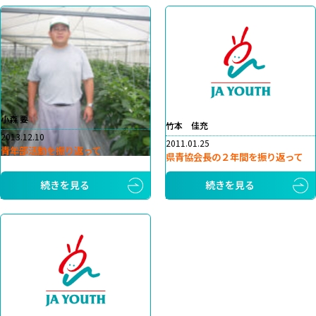
小森 要
竹本 佳充
2013.12.10
2011.01.25
青年部活動を振り返って
県青協会長の２年間を振り返って
続きを見る
続きを見る