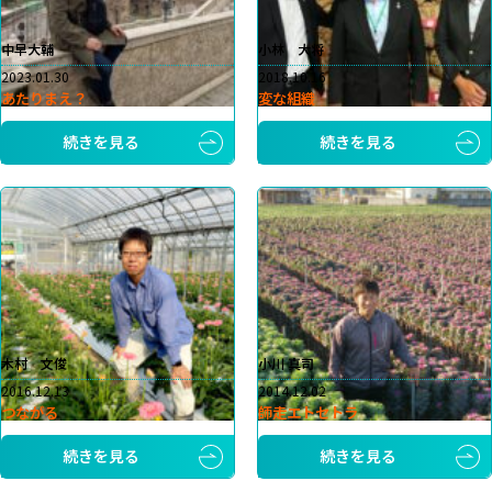
中早大輔
小林 大将
2023.01.30
2018.10.16
あたりまえ？
変な組織
続きを見る
続きを見る
木村 文俊
小川 真司
2016.12.13
2014.12.02
つながる
師走エトセトラ
続きを見る
続きを見る