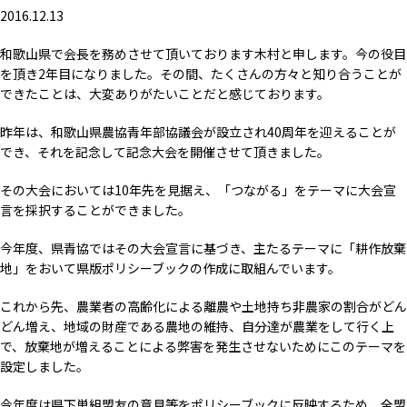
2016.12.13
和歌山県で会長を務めさせて頂いております木村と申します。今の役目
を頂き2年目になりました。その間、たくさんの方々と知り合うことが
できたことは、大変ありがたいことだと感じております。
昨年は、和歌山県農協青年部協議会が設立され40周年を迎えることが
でき、それを記念して記念大会を開催させて頂きました。
その大会においては10年先を見据え、「つながる」をテーマに大会宣
言を採択することができました。
今年度、県青協ではその大会宣言に基づき、主たるテーマに「耕作放棄
地」をおいて県版ポリシーブックの作成に取組んでいます。
これから先、農業者の高齢化による離農や土地持ち非農家の割合がどん
どん増え、地域の財産である農地の維持、自分達が農業をして行く上
で、放棄地が増えることによる弊害を発生させないためにこのテーマを
設定しました。
今年度は県下単組盟友の意見等をポリシーブックに反映するため、全盟