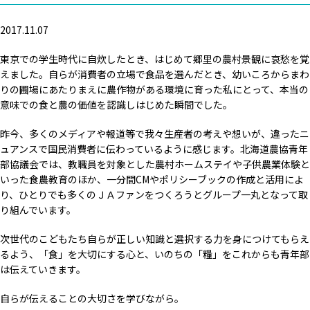
2017.11.07
東京での学生時代に自炊したとき、はじめて郷里の農村景観に哀愁を覚
えました。自らが消費者の立場で食品を選んだとき、幼いころからまわ
りの圃場にあたりまえに農作物がある環境に育った私にとって、本当の
意味での食と農の価値を認識しはじめた瞬間でした。
昨今、多くのメディアや報道等で我々生産者の考えや想いが、違ったニ
ュアンスで国民消費者に伝わっているように感じます。北海道農協青年
部協議会では、教職員を対象とした農村ホームステイや子供農業体験と
いった食農教育のほか、一分間CMやポリシーブックの作成と活用によ
り、ひとりでも多くのＪＡファンをつくろうとグループ一丸となって取
り組んでいます。
次世代のこどもたち自らが正しい知識と選択する力を身につけてもらえ
るよう、「食」を大切にする心と、いのちの「糧」をこれからも青年部
は伝えていきます。
自らが伝えることの大切さを学びながら。