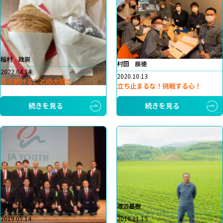
稲村 政崇
村田 辰徳
2022.04.14
2020.10.13
伝え続けることの大切さ
立ち止まるな！挑戦する心！
続きを見る
続きを見る
今野 邦仁
渡辺基樹
2019.05.14
2016.11.15