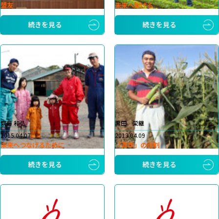
盟友
未来へ繋げる
続きを見る
続きを見る
齊藤 和弘
黒田 栄継
2015.04.07
2013.04.09
未来へつなげるために
「青年」の役割
続きを見る
続きを見る