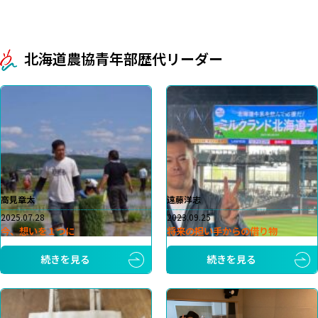
北海道農協青年部歴代リーダー
高見章太
遠藤洋志
2025.07.28
2023.09.25
今、想いを１つに
将来の担い手からの借り物
続きを見る
続きを見る