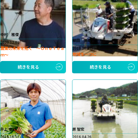
中村 雅俊
植田 博成
2020.12.01
農業の未来を拓く ～ＯｎｅＴｅａ
2018.11.27
地域を一つに
ｍ～
続きを見る
続きを見る
井上 幸一
原 智宏
2016.10.17
2016.04.26