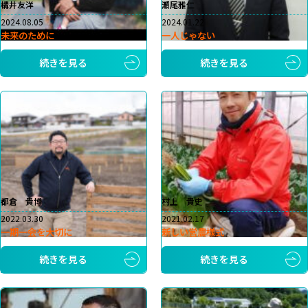
構井友洋
瀬尾雅仁
2024.08.05
2024.01.22
未来のために
一人じゃない
続きを見る
続きを見る
都倉 貴博
村上 貴史
2022.03.30
2021.02.17
一期一会を大切に
新しい営農様式
続きを見る
続きを見る