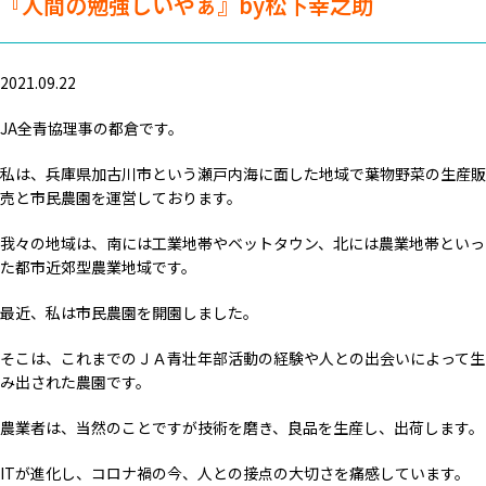
『人間の勉強しいやぁ』by松下幸之助
2021.09.22
JA全青協理事の都倉です。
私は、兵庫県加古川市という瀬戸内海に面した地域で葉物野菜の生産販
売と市民農園を運営しております。
我々の地域は、南には工業地帯やベットタウン、北には農業地帯といっ
た都市近郊型農業地域です。
最近、私は市民農園を開園しました。
そこは、これまでのＪＡ青壮年部活動の経験や人との出会いによって生
み出された農園です。
農業者は、当然のことですが技術を磨き、良品を生産し、出荷します。
ITが進化し、コロナ禍の今、人との接点の大切さを痛感しています。