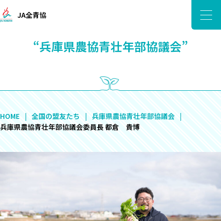
JA全青協
“兵庫県農協青壮年部協議会”
HOME
全国の盟友たち
兵庫県農協青壮年部協議会
兵庫県農協青壮年部協議会委員長 都倉 貴博