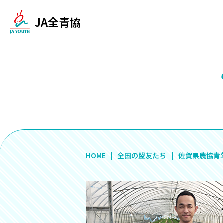
JA全青協
HOME
全国の盟友たち
佐賀県農協青