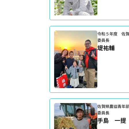
令和５年度 佐
委員長
堤祐輔
佐賀県農協青年
委員長
手島 一提