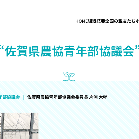
HOME
組織概要
全国の盟友たち
“佐賀県農協青年部協議会
年部協議会
佐賀県農協青年部協議会委員長 片渕 大輔