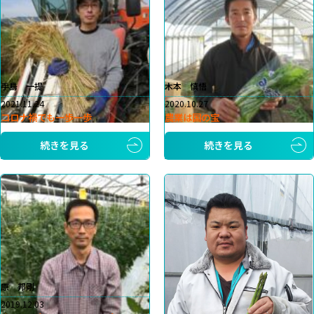
手島 一提
木本 慎悟
2021.11.24
2020.10.27
コロナ禍でも一歩一歩
農業は国の宝
続きを見る
続きを見る
原 邦剛
2019.12.03