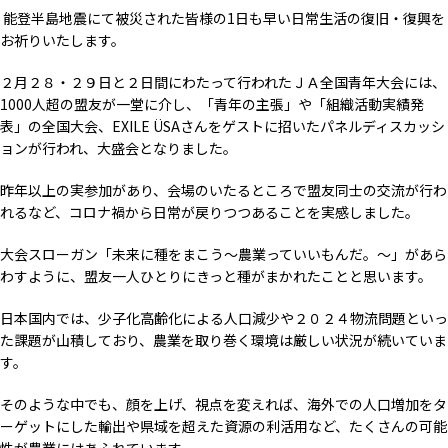
能登半島地震にて被災された皆様の1日も早い日常生活の復旧・復興を
お祈りいたします。
２月２８・２９日と２日間にわたって行われたＪＡ全国青年大会には、
1000人超の盟友が一堂に介し、「青年の主張」や「組織活動実績発
表」の全国大会、EXILE ÜSAさんをゲストに招いたパネルディスカッシ
ョンが行われ、大盛会となりました。
昨年以上の実参加があり、会場のいたるところで盟友同士の交流が行わ
れるなど、コロナ禍から日常が戻りつつあることを実感しました。
大会スローガン「未来に種をまこう～農業っていいもんだ。～」があら
わすように、盟友一人ひとりにきっと種がまかれたことと思います。
日本国内では、少子化高齢化による人口減少や２０２４物流問題といっ
た課題が山積しており、農業を取り巻く環境は厳しい状況が続いていま
す。
そのような中でも、顔を上げ、視点を変えれば、海外での人口増加をタ
ーゲットにした輸出や県域を超えた資源の利活用など、たくさんの可能