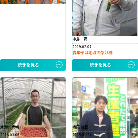
豪雨にも負けず、台風にも負けず
中島 要
2019.02.07
青年部は地域の架け橋
続きを見る
続きを見る
片渕 大輔
横尾 隆登
2018.03.06
2015.02.24