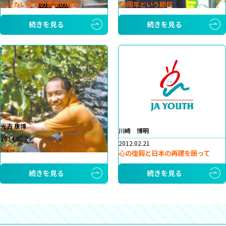
伝えたい佐賀の農業の魅力
60周年という節目
続きを見る
続きを見る
光吉 康博
川崎 博明
2014.02.25
2012.02.21
出会い
心の復興と日本の再建を願って
続きを見る
続きを見る