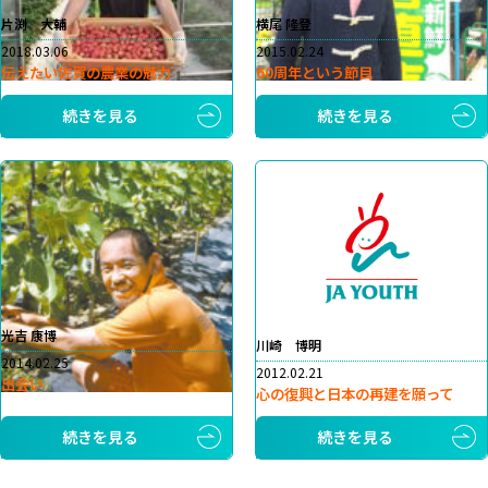
片渕 大輔
横尾 隆登
2018.03.06
2015.02.24
伝えたい佐賀の農業の魅力
60周年という節目
続きを見る
続きを見る
光吉 康博
川崎 博明
2014.02.25
2012.02.21
出会い
心の復興と日本の再建を願って
続きを見る
続きを見る