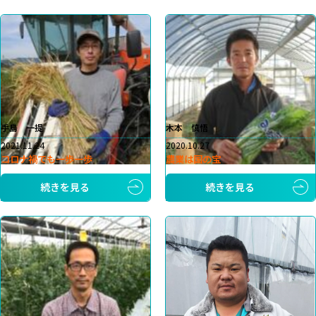
手島 一提
木本 慎悟
2021.11.24
2020.10.27
コロナ禍でも一歩一歩
農業は国の宝
続きを見る
続きを見る