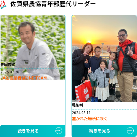
佐賀県農協青年部歴代リーダー
豊田秀敏
2025.07.28
JAと農業者はONE TEAM
堤祐輔
2024.03.11
置かれた場所に咲く
続きを見る
続きを見る