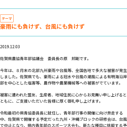
テーマ
豪雨にも負けず、台風にも負けず
2019.12.03
佐賀県農協青年部協議会 委員長の原 邦剛です。
今年は、８月末の北部九州豪雨や台風等、全国各地で多大な被害が発生
しました。佐賀県でも、豪雨による冠水や台風の潮風による有明海沿岸
部を中心とした塩害等、農作物や農業機械等への被害がでています。
被害に遭われた盟友、生産者、地域住民に心からお見舞い申し上げると
ともに、ご支援いただいた皆様に厚く御礼申し上げます。
令和最初の県青協委員長に就任し、青年部行事の開催に向け奔走する
中、佐賀県で開催する予定だった九州・沖縄ブロックの研修会は、台風
で中止となり、県内青年部のスポーツ大会も、新たな種目に挑戦する予