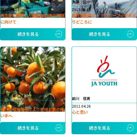
前原祐樹
大塚 公一
2023.04.17
2019.03.19
再生産に配慮した適正な価格の実現
鹿児島発信！！ ポリシーブックをと
に向けて
りどころに
続きを見る
続きを見る
薗田 洋資
前川 信男
2015.03.24
2011.04.26
自らの経営強化により地域と農の担
心と思い
い手へ
続きを見る
続きを見る