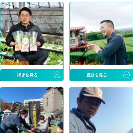
久保洋
今村和也
2025.07.28
2024.08.05
JA青年部の意義
JA青年まっすぐ！
続きを見る
続きを見る