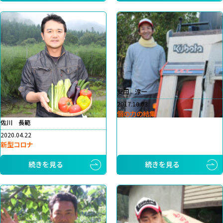
安田 淳一
2017.10.03
個の力の結集
佐川 長範
2020.04.22
新型コロナ
続きを見る
続きを見る