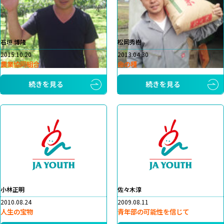
石垣 博隆
松岡秀樹
2015.10.20
2013.04.30
農業協同組合
命の種
続きを見る
続きを見る
小林正明
佐々木淳
2010.08.24
2009.08.11
人生の宝物
青年部の可能性を信じて