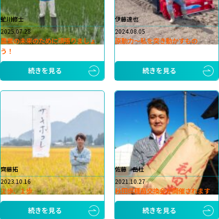
虻川修士
伊藤達也
2025.07.28
2024.08.05
農業の未来のために頑張りましょ
原動力～私を突き動かすもの
う！
続きを見る
続きを見る
齊藤拓
佐藤 岳杜
2023.10.16
2021.10.27
１歩、１歩
秋田県種苗交換会が開催されます
続きを見る
続きを見る