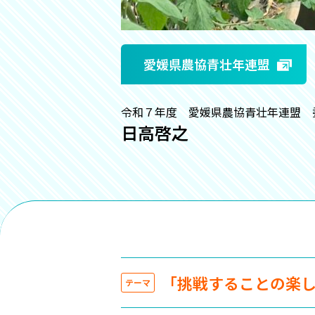
愛媛県農協青壮年連盟
令和７年度 愛媛県農協青壮年連盟 
日高啓之
「挑戦することの楽
テーマ