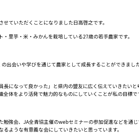
させていただくことになりました日高啓之です。
ト・里芋・米・みかんを栽培している27歳の若手農家です。
くの出会いや学びを通じて農家として成長することができまし
員長になって良かった」と県内の盟友に広く伝えていきたいと
織全体をより活発で魅力的なものにしていくことが私の目標で
た勉強会、JA全青協主催のwebセミナーの参加促進などを通
なるような有意義な会にしていきたいと思っています。