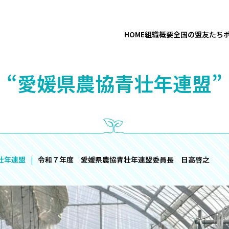
HOME
組織概要
全国の盟友たち
“愛媛県農協青壮年連盟”
壮年連盟
令和７年度 愛媛県農協青壮年連盟委員長 日高啓之