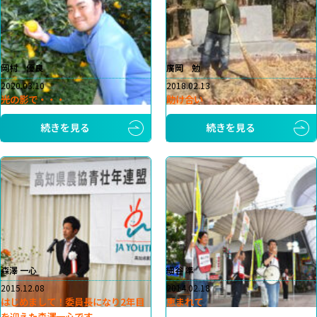
岡村 優良
廣岡 勉
2020.03.10
2018.02.13
光の影で・・・
助け合い
続きを見る
続きを見る
森澤 一心
細谷 準
2015.12.08
2014.02.18
はじめまして！委員長になり2年目
恵まれて
を迎えた森澤一心です