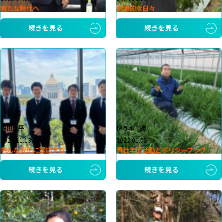
新たな時代へ
刺激的な日々
続きを見る
続きを見る
森田修平
伊与木 勝
2023.11.13
2022.01.05
色んな変化に適応する
青壮年部活動とポリシーブック
続きを見る
続きを見る