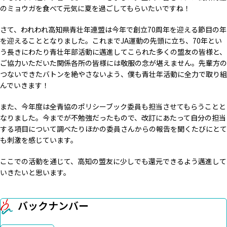
のミョウガを食べて元気に夏を過ごしてもらいたいですね！
さて、われわれ高知県青壮年連盟は今年で創立70周年を迎える節目の年
を迎えることとなりました。これまでJA運動の先頭に立ち、70年とい
う長きにわたり青壮年部活動に邁進してこられた多くの盟友の皆様と、
ご協力いただいた関係各所の皆様には敬服の念が堪えません。先輩方の
つないできたバトンを絶やさないよう、僕も青壮年活動に全力で取り組
んでいきます！
また、今年度は全青協のポリシーブック委員も担当させてもらうことと
なりました。今までが不勉強だったもので、改訂にあたって自分の担当
する項目について調べたりほかの委員さんからの報告を聞くたびにとて
も刺激を感じています。
ここでの活動を通じて、高知の盟友に少しでも還元できるよう邁進して
いきたいと思います。
バックナンバー