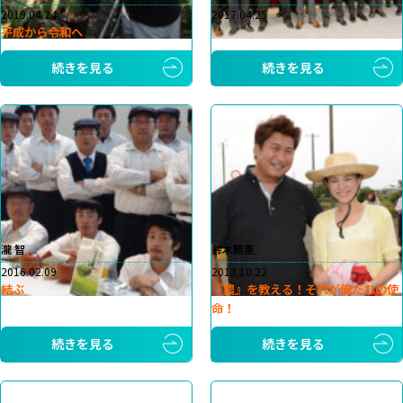
2019.04.24
2017.04.25
平成から令和へ
＋
続きを見る
続きを見る
瀧 智
鈴木勝憲
2016.02.09
2013.10.22
結ぶ
『農』を教える！それが俺たちの使
命！
続きを見る
続きを見る