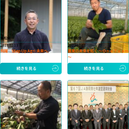
乗松純一
中村雅俊
2023.02.13
2022.02.03
飛躍 Step Up Agri 未来へ
農業の未来を拓く ～ＯｎｅＴｅａｍ
～
続きを見る
続きを見る
杉山 祥丈
内藤 善信