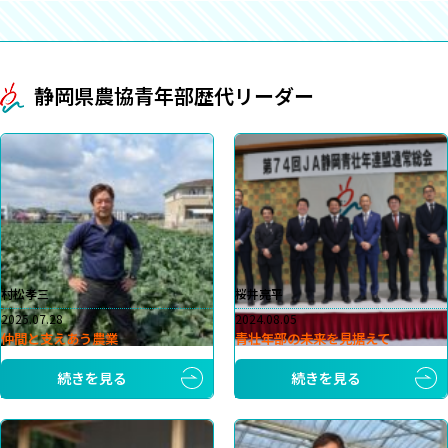
静岡県農協青年部歴代リーダー
村松孝三
桜井亮平
2025.07.28
2024.08.05
仲間と支えあう農業
青壮年部の未来を見据えて
続きを見る
続きを見る