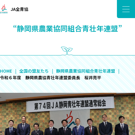
JA全青協
“静岡県農業協同組合青壮年連盟”
HOME
全国の盟友たち
静岡県農業協同組合青壮年連盟
令和６年度 静岡県農協青壮年連盟委員長 桜井亮平