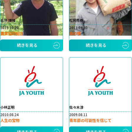
石垣 博隆
松岡秀樹
2015.10.20
2013.04.30
農業協同組合
命の種
続きを見る
続きを見る
小林正明
佐々木淳
2010.08.24
2009.08.11
人生の宝物
青年部の可能性を信じて