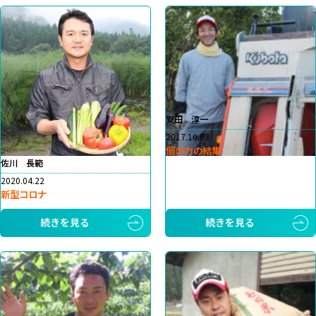
安田 淳一
2017.10.03
個の力の結集
佐川 長範
2020.04.22
新型コロナ
続きを見る
続きを見る