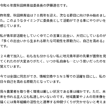
令和６年度秋田県青協委員長の伊藤達也です。
昨年度、秋田県青協は７０周年を迎え、次なる節目に向け歩み始めまし
た。このようなタイミングに委員長として活動ができる事にやりがいを
感じています。
私が青年部活動をしていく中でこの言葉と出会い、大切にしているのが
『多くの出会いから生まれる新たな可能性を原動力に、自己を高める』
です。
２４歳で加入し、右も左も分からない私に地元青年部の先輩が面倒を見
てくれたのが大変ありがたく、いつか私自身も…という思いだったのを
覚えています。
今では全国に同志ができ、情報交換やＳＮＳ等での活躍を目にし、私の
日々自己を高める原動力となっています。
我々農業者を取り巻く環境は厳しい状況である事は確かです。ただ、未
来を作れる主人公も私達しかいないのです。地域農業やＪＡの将来像を
描くには青年組織の活性化と連帯する仲間づくりが欠かせないと考えま