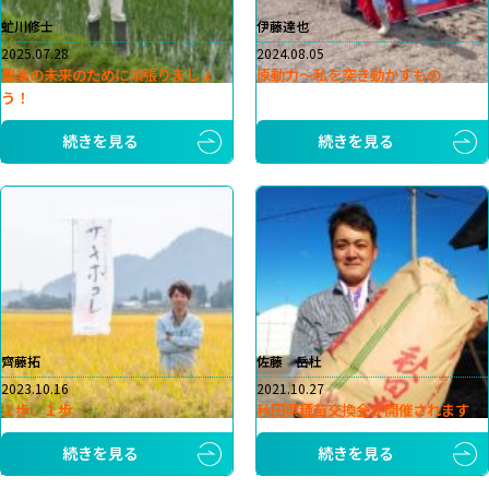
虻川修士
伊藤達也
2025.07.28
2024.08.05
農業の未来のために頑張りましょ
原動力～私を突き動かすもの
う！
続きを見る
続きを見る
齊藤拓
佐藤 岳杜
2023.10.16
2021.10.27
１歩、１歩
秋田県種苗交換会が開催されます
続きを見る
続きを見る