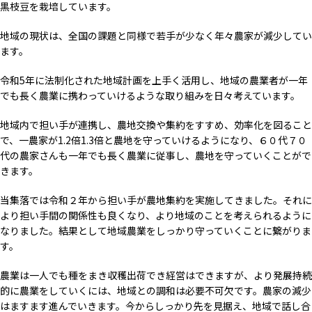
黒枝豆を栽培しています。
地域の現状は、全国の課題と同様で若手が少なく年々農家が減少してい
ます。
令和5年に法制化された地域計画を上手く活用し、地域の農業者が一年
でも長く農業に携わっていけるような取り組みを日々考えています。
地域内で担い手が連携し、農地交換や集約をすすめ、効率化を図ること
で、一農家が1.2倍1.3倍と農地を守っていけるようになり、６０代７０
代の農家さんも一年でも長く農業に従事し、農地を守っていくことがで
きます。
当集落では令和２年から担い手が農地集約を実施してきました。それに
より担い手間の関係性も良くなり、より地域のことを考えられるように
なりました。結果として地域農業をしっかり守っていくことに繋がりま
す。
農業は一人でも種をまき収穫出荷でき経営はできますが、より発展持続
的に農業をしていくには、地域との調和は必要不可欠です。農家の減少
はますます進んでいきます。今からしっかり先を見据え、地域で話し合