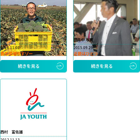
川南 聡寿
田井中 与寛
2016.11.08
2015.09.29
青年部増やすゾー
近畿はひとつ
続きを見る
続きを見る
西村 富佐雄
2012.11.13