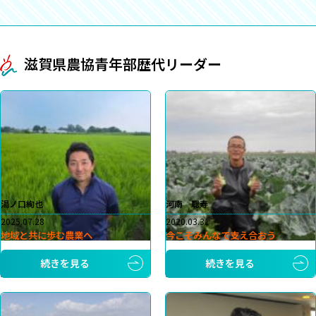
滋賀県農協青年部歴代リーダー
湯ノ口絢也
河南 聡寿
2025.07.28
2020.03.31
地域と共に歩む農業へ
今こそみんなで支え合おう
続きを見る
続きを見る