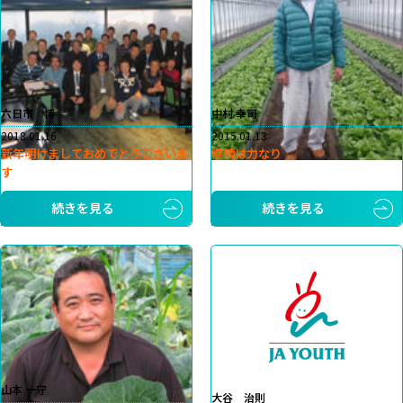
六日市 博
中村 幸司
2018.01.16
2015.01.13
新年明けましておめでとうございま
継続は力なり
す
続きを見る
続きを見る
山本 一守
大谷 治則