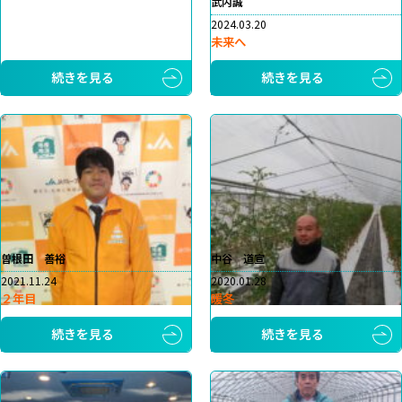
武内誠
2024.03.20
未来へ
続きを見る
続きを見る
曽根田 善裕
中谷 道宣
2021.11.24
2020.01.28
２年目
暖冬
続きを見る
続きを見る