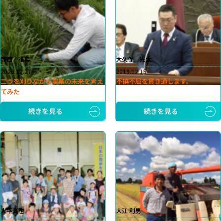
寺西 雅典
大久保 光太
2020.10.27
2019.02.15
ニラを刈りながら農業の未来を考え
不撓不屈を貫き通します。
てみた
続きを見る
続きを見る
大平真也
大江 利男