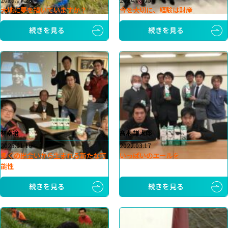
大地に夢を描いていますか？
今を大切に、経験は財産
続きを見る
続きを見る
林幸治
髙木 謙太郎
2023.01.16
2022.03.17
多くの出会いから生まれる新たな可
いっぱいのエールを
能性
続きを見る
続きを見る