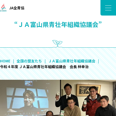
JA全青協
“ＪＡ富山県青壮年組織協議会”
HOME
全国の盟友たち
ＪＡ富山県青壮年組織協議会
令和４年度 ＪＡ富山県青壮年組織協議会 会長 林幸治