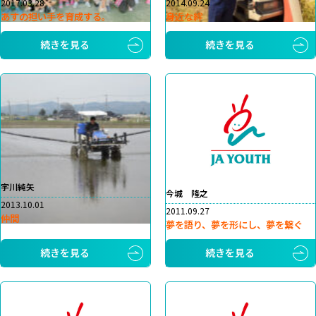
2017.03.28
2014.09.24
あすの担い手を育成する。
身近な絆
続きを見る
続きを見る
宇川純矢
今城 隆之
2013.10.01
2011.09.27
仲間
夢を語り、夢を形にし、夢を繋ぐ
続きを見る
続きを見る