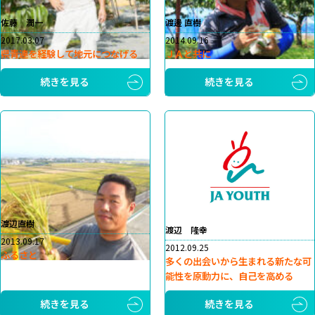
佐藤 潤一
渡邊 直樹
2017.03.07
2014.09.16
県青連を経験して地元につなげる
ＪＡと共に
続きを見る
続きを見る
渡辺直樹
渡辺 隆幸
2013.09.17
2012.09.25
ふるさと
多くの出会いから生まれる新たな可
能性を原動力に、自己を高める
続きを見る
続きを見る