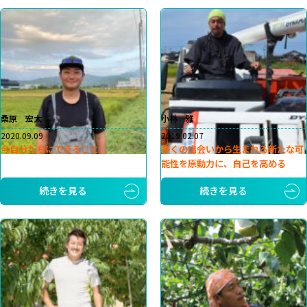
桑原 宏太
小林 雅
2020.09.09
2019.02.07
今自分たちにできること
多くの出会いから生まれる新たな可
能性を原動力に、自己を高める
続きを見る
続きを見る