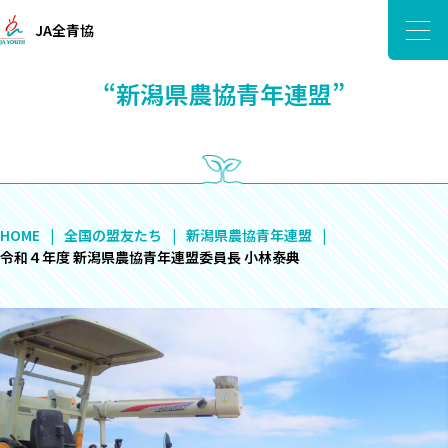
JA全青協
“新潟県農協青年連盟”
HOME
全国の盟友たち
新潟県農協青年連盟
令和４年度 新潟県農協青年連盟委員長 小林泰典