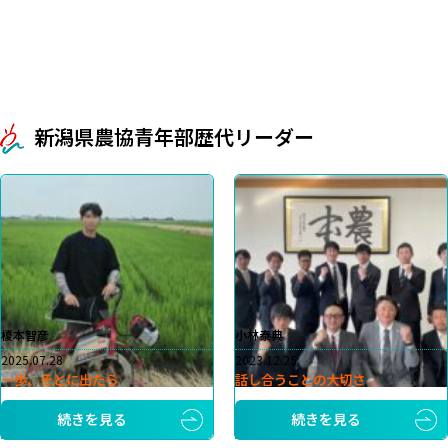
新潟県農協青年部歴代リーダー
榎本智彦
小林泰典
2025.07.28
2023.12.25
一歩、そとに出たら
話し合うことの大切さ
続きを見る
続きを見る