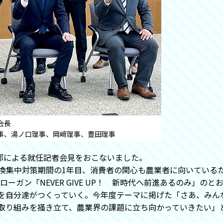
会長
事、湯ノ口理事、岡﨑理事、豊田理事
行部による就任記者会見をおこないました。
換集中対策期間の1年目、消費者の関心も農業者に向いている
ローガン「NEVER GIVE UP！ 新時代へ前進あるのみ」
を自分達がつくっていく。今年度テーマに掲げた「さあ、みん
取り組みを掻き立て、農業界の課題に立ち向かっていきたい」