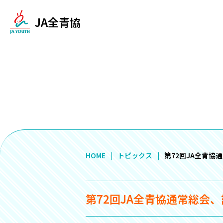
JA全青協
HOME
トピックス
第72回JA全青
第72回JA全青協通常総会