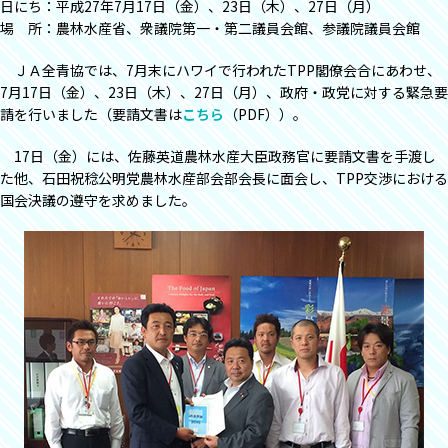
日にち：平成27年7月17日（金）、23日（木）、27日（月）
場 所：農林水産省、衆議院第一・第二議員会館、参議院議員会館
ＪＡ全青協では、7月末にハワイで行われたTPP閣僚会合にあわせ、
7月17日（金）、23日（木）、27日（月）、政府・政党に対する緊急要
請を行いました（要請文書は
こちら
（PDF））。
17日（金）には、佐藤英道農林水産大臣政務官に要請文書を手渡し
た他、石田祝稔公明党農林水産部会部会長に面会し、TPP交渉における
国会決議の遵守を求めました。