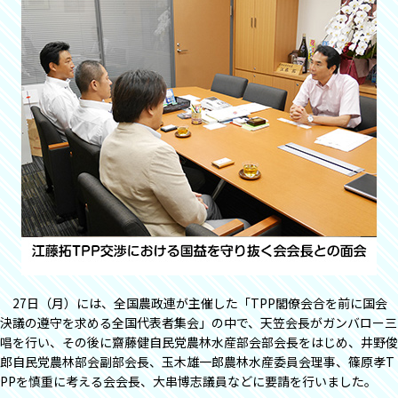
27日（月）には、全国農政連が主催した「TPP閣僚会合を前に国会
決議の遵守を求める全国代表者集会」の中で、天笠会長がガンバロー三
唱を行い、その後に齋藤健自民党農林水産部会部会長をはじめ、井野俊
郎自民党農林部会副部会長、玉木雄一郎農林水産委員会理事、篠原孝T
PPを慎重に考える会会長、大串博志議員などに要請を行いました。