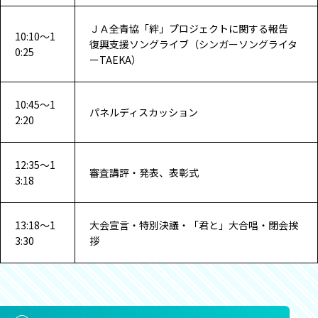
ＪＡ全青協「絆」プロジェクトに関する報告
10:10～1
復興支援ソングライブ（シンガーソングライタ
0:25
ーTAEKA）
10:45～1
パネルディスカッション
2:20
12:35～1
審査講評・発表、表彰式
3:18
13:18～1
大会宣言・特別決議・「君と」大合唱・閉会挨
3:30
拶