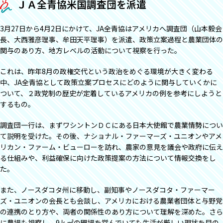
ＪＡ全青協米国調査団を派遣
3月27日から4月2日にかけて、JA全青協はアメリカへ調査団（山本毅会
長、大西雅彦理事、牟田天平理事）を派遣、政策立案過程と農業団体の
関与のあり方、地方レベルの活動について視察を行った。
これは、昨年8月の政権交代という政治をめぐる環境が大きく変わる
中、JA全青協として政策立案プロセスにどのように関与していくかに
ついて、２政党制の歴史が定着しているアメリカの例を参考にしようと
するもの。
調査団一行は、まずワシントンＤＣにある日本大使館で農業情勢につい
て説明を受けた。その後、ナショナル・ファーマーズ・ユニオンやアメ
リカン・ファーム・ビューローを訪れ、農家の意見を議会や政府に伝え
る仕組みや、利益確保に向けた政策提案の方法について情報交換をし
た。
また、ノースダコタ州に移動し、副知事やノースダコタ・ファーマー
ズ・ユニオンの会長とも会談し、アメリカにおける農業者団体と与野党
の連携のとり方や、両者の関係性のあり方について理解を深めた。さら
に農場も視察し、9ｋ㎡の圃場を営んでいても生活が厳しい現状を目の