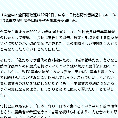
ＪＡ全中と全国農政連は12月9日、東京・日比谷野外音楽堂においてW
TO農業交渉対策全国緊急代表者集会を開いた。
全国から集まった3000名の参加者を前にして、竹村会長は青年農業者
の代表として登壇。「会長に就任して以来、農業・地域を愛する盟友が
いかに多いのか、改めて気付かされた。この素晴らしい仲間を１人足り
ともなくしたくない」と切り出した。
そして、「私たちは次世代の食料確保ため、地域の維持ため、豊かな自
然の保護のために農業を続けていくという強い気持で農作業に励んでい
る。しかし、WTO農業交渉がこのまま妥結に至れば、農業を続けたく
ても続けられない状況に追い込まれてしまう。これでいいはずがない。
青年農業者の想いを無にしないためにも、日本農業の崩壊につながるよ
うな合意に至らぬよう、しっかりと交渉に臨んで頂きたい」と要望し
た。
竹村会長は最後に、「日本で作り、日本で食べるという当たり前の権利
を守り、農業者が希望を持って営農を続けられるよう、力を合わせて頑
張りましょう」と締めくくった。