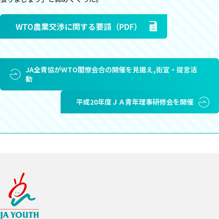
WTO農業交渉に関する要請（PDF）
JA全青協がWTO閣僚会合の開催を見据え,街宣・提言活
動
平成20年度ＪＡ青年理事研修会を開催