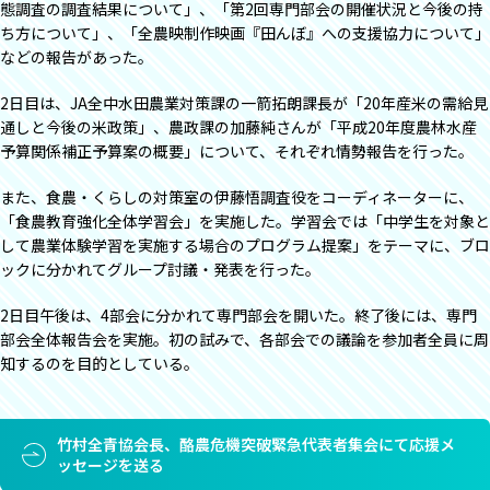
態調査の調査結果について」、「第2回専門部会の開催状況と今後の持
ち方について」、「全農映制作映画『田んぼ』への支援協力について」
などの報告があった。
2日目は、JA全中水田農業対策課の一箭拓朗課長が「20年産米の需給見
通しと今後の米政策」、農政課の加藤純さんが「平成20年度農林水産
予算関係補正予算案の概要」について、それぞれ情勢報告を行った。
また、食農・くらしの対策室の伊藤悟調査役をコーディネーターに、
「食農教育強化全体学習会」を実施した。学習会では「中学生を対象と
して農業体験学習を実施する場合のプログラム提案」をテーマに、ブロ
ックに分かれてグループ討議・発表を行った。
2日目午後は、4部会に分かれて専門部会を開いた。終了後には、専門
部会全体報告会を実施。初の試みで、各部会での議論を参加者全員に周
知するのを目的としている。
竹村全青協会長、酪農危機突破緊急代表者集会にて応援メ
ッセージを送る