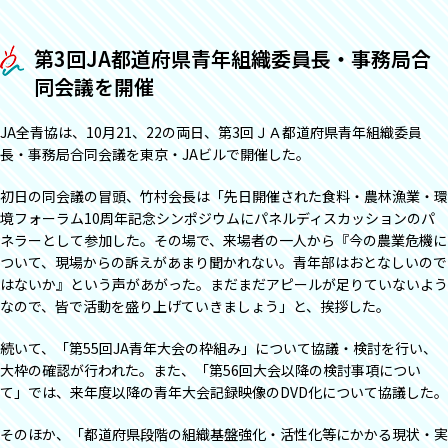
第3回JA都道府県青年組織委員長・事務局合
同会議を開催
JA全青協は、10月21、22の両日、第3回ＪＡ都道府県青年組織委員
長・事務局合同会議を東京・JAビルで開催した。
初日の同会議の冒頭、竹村会長は「先日開催された食料・農林漁業・環
境フォーラム10周年記念シンポジウムにパネルディスカッションのパ
ネラーとして参加した。その場で、来場者の一人から『今の農業危機に
ついて、現場からの訴えがあまり聞かれない。青年部はおとなしいので
はないか』という声があがった。まだまだアピールが足りていないよう
なので、皆で活動を盛り上げていきましょう」と、挨拶した。
続いて、「第55回JA青年大会の枠組み」について協議・検討を行い、
大枠の確認が行われた。また、「第56回大会以降の検討事項につい
て」では、来年度以降の青年大会記録映像のDVD化について協議した。
そのほか、「都道府県段階の組織基盤強化・活性化等にかかる現状・実