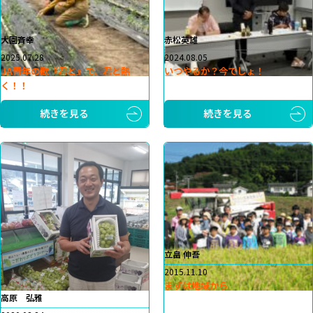
大園斉幸
赤松英雄
2025.07.28
2024.08.05
JA青年の歌『君と』で、君と熱
いつやるか？今でしょ！
く！！
続きを見る
続きを見る
立畠 伸吾
2015.11.10
まずは地域から
高原 弘雅