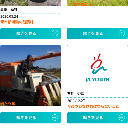
まずは地域から
高原 弘雅
2020.03.24
青年部活動の醍醐味
続きを見る
続きを見る
奥山 孝明
石井 秀治
2013.12.25
2011.12.27
当たり年
今後やらなければならないこと
続きを見る
続きを見る