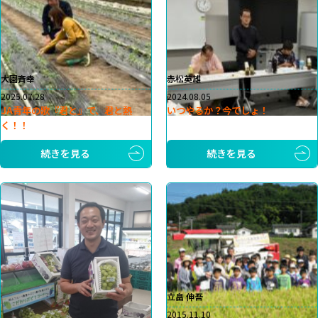
大園斉幸
赤松英雄
2025.07.28
2024.08.05
JA青年の歌『君と』で、君と熱
いつやるか？今でしょ！
く！！
続きを見る
続きを見る
立畠 伸吾
2015.11.10