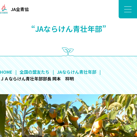
JA全青協
“JAならけん青壮年部”
HOME
全国の盟友たち
JAならけん青壮年部
ＪＡならけん青壮年部部長 岡本 祥明