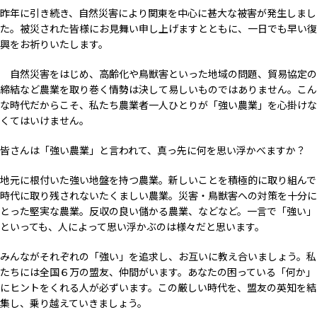
昨年に引き続き、自然災害により関東を中心に甚大な被害が発生しまし
た。被災された皆様にお見舞い申し上げますとともに、一日でも早い復
興をお祈りいたします。
自然災害をはじめ、高齢化や鳥獣害といった地域の問題、貿易協定の
締結など農業を取り巻く情勢は決して易しいものではありません。こん
な時代だからこそ、私たち農業者一人ひとりが「強い農業」を心掛けな
くてはいけません。
皆さんは「強い農業」と言われて、真っ先に何を思い浮かべますか？
地元に根付いた強い地盤を持つ農業。新しいことを積極的に取り組んで
時代に取り残されないたくましい農業。災害・鳥獣害への対策を十分に
とった堅実な農業。反収の良い儲かる農業、などなど。一言で「強い」
といっても、人によって思い浮かぶのは様々だと思います。
みんながそれぞれの「強い」を追求し、お互いに教え合いましょう。私
たちには全国６万の盟友、仲間がいます。あなたの困っている「何か」
にヒントをくれる人が必ずいます。この厳しい時代を、盟友の英知を結
集し、乗り越えていきましょう。