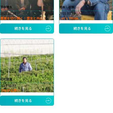
下中豊久
岡本 祥明
2025.07.28
2021.02.25
農業を切り開く！盟友と共に！
Let's Think.
続きを見る
続きを見る
松村容嘉
2013.12.03
つながる思い
続きを見る