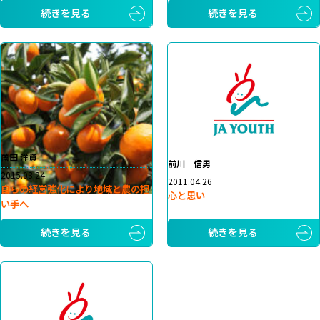
続きを見る
続きを見る
薗田 洋資
前川 信男
2015.03.24
2011.04.26
自らの経営強化により地域と農の担
心と思い
い手へ
続きを見る
続きを見る