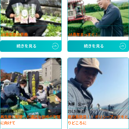
久保洋
今村和也
2025.07.28
2024.08.05
JA青年部の意義
JA青年まっすぐ！
続きを見る
続きを見る
前原祐樹
大塚 公一
2023.04.17
2019.03.19
再生産に配慮した適正な価格の実現
鹿児島発信！！ ポリシーブックをと
に向けて
りどころに