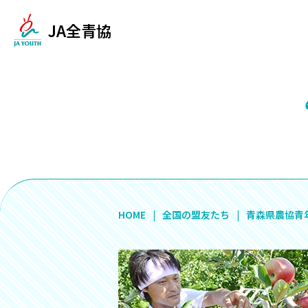
JA全青協
HOME
全国の盟友たち
青森県農協青