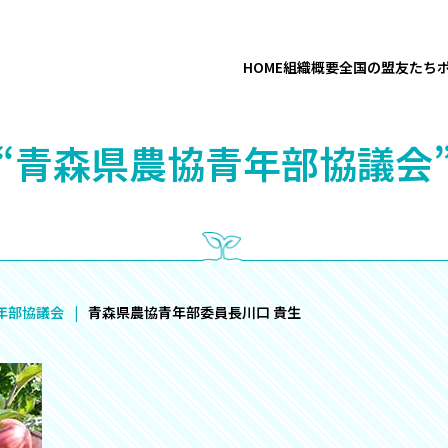
HOME
組織概要
全国の盟友たち
“青森県農協青年部協議会
年部協議会
青森県農協青年部委員長川口 貴生