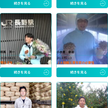
続きを見る
続きを見る
柿嶌 洋一
小木曽 章治
2020.04.15
2018.02.13
明るさを
ＪＡ組織と青年部の必要性
続きを見る
続きを見る