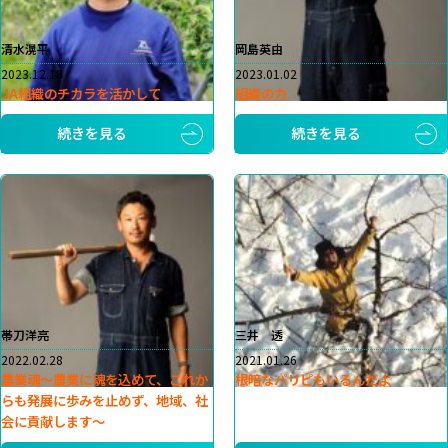
清水滉平
岡島英由
2023.12.18
2023.01.02
JA組織のチカラを活かして
組織の力
続きを見る
続きを見る
帯刀洋亮
三井 透
2022.02.28
2021.01.26
農業魂～農業に魂を込めて、これか
根暗なパリピもいるんだよ
らも発展に歩みを止めず、地域、社
会に貢献します～