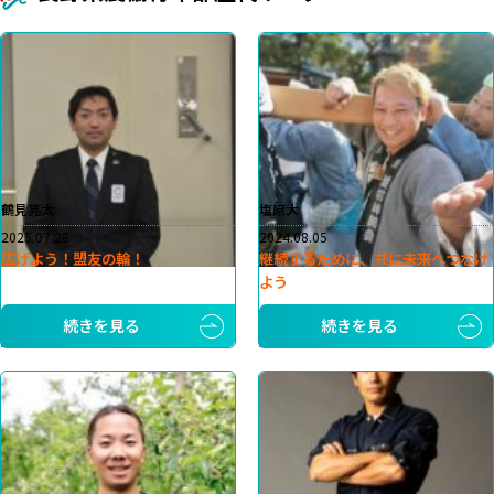
鶴見亮太
塩原大
2025.07.28
2024.08.05
広げよう！盟友の輪！
継続するために、共に未来へつなげ
よう
続きを見る
続きを見る