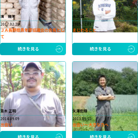
濱 幾洋
永沢 誠一
2017.02.28
2015.12.08
ＪＡ長野県青年部協議会の会長とし
まじわること
て
続きを見る
続きを見る
青木 正明
矢澤宏輝
2014.09.09
2013.09.10
出会い
出会い～大きな力へ
続きを見る
続きを見る