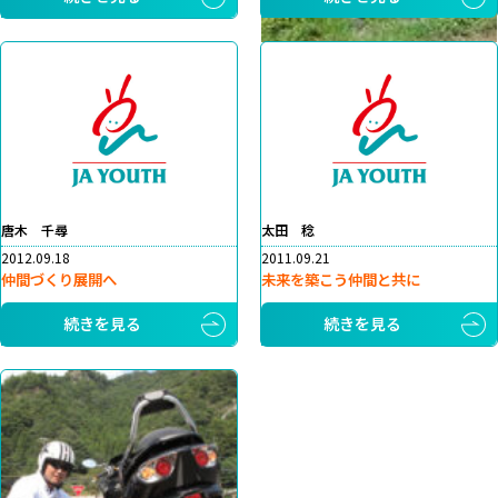
唐木 千尋
太田 稔
2012.09.18
2011.09.21
仲間づくり展開へ
未来を築こう仲間と共に
続きを見る
続きを見る