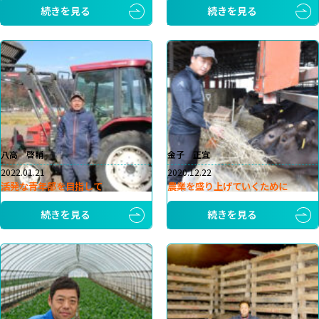
続きを見る
続きを見る
八高 啓輔
金子 正宜
2022.01.21
2020.12.22
活発な青年部を目指して
農業を盛り上げていくために
続きを見る
続きを見る