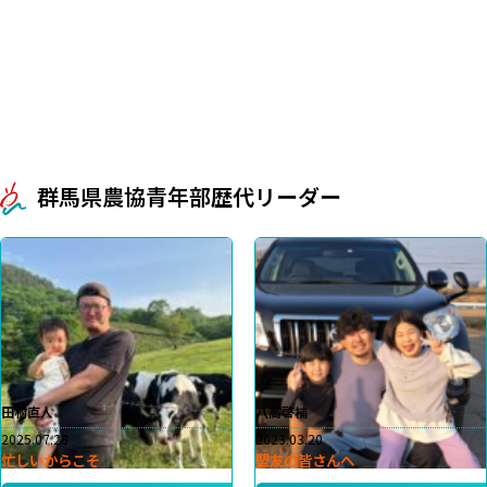
群馬県農協青年部歴代リーダー
田村直人
八高啓補
2025.07.28
2023.03.20
忙しいからこそ
盟友の皆さんへ