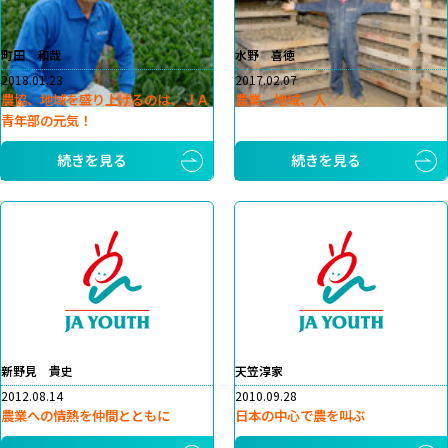
町田 和哉
水野 喜徳
2018.01.23
2017.02.07
農協、地域を盛り上げるのは、ＪＡ
農業、地域、人
青年部の元気！
続きを見る
続きを見る
新野見 貴史
天笠淳家
2012.08.14
2010.09.28
農業への情熱を仲間とともに
日本の中心で農を叫ぶ