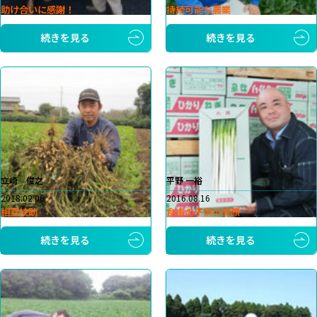
助け合いに感謝！
持続可能な農業
続きを見る
続きを見る
立崎 俊之
平野 一裕
2018.02.06
2016.08.16
相互扶助
食卓の子供の笑顔
続きを見る
続きを見る