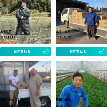
金坂哲宏
山本 由貴
2022.12.12
2021.01.05
農協青年部として
盟友同士の交流
続きを見る
続きを見る
稲垣 健太郎
町田 和哉
2020.02.25
2018.12.25