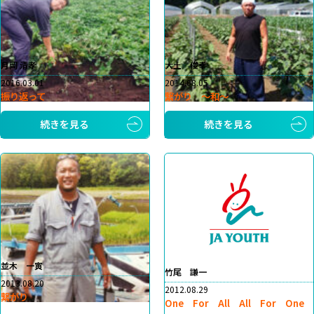
月岡 清孝
大土 俊幸
2016.03.01
2014.08.05
振り返って
繋がり ～和～
続きを見る
続きを見る
並木 一寅
竹尾 謙一
2013.08.20
2012.08.29
繋がり
One For All All For One