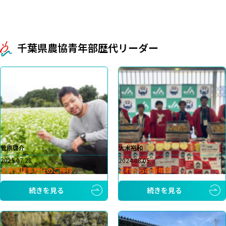
千葉県農協青年部歴代リーダー
菅原啓介
大木裕和
2025.07.28
2024.08.05
全青協理事就任のご挨拶
これからの青年部
続きを見る
続きを見る