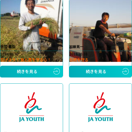
吉田 義弘
加藤晃一
2014.09.30
2013.10.08
広げよう！ 食と農を守る心！
伝統を守る
続きを見る
続きを見る