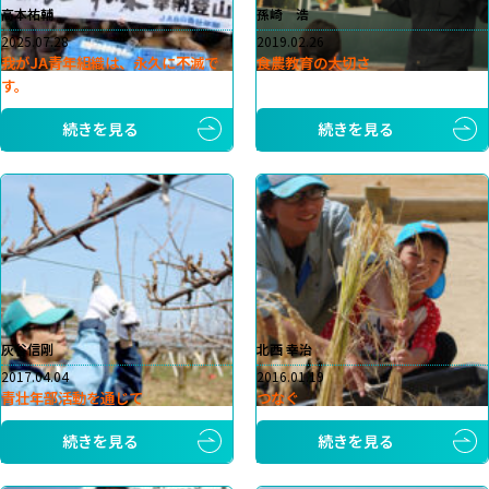
高本祐輔
孫崎 浩
2025.07.28
2019.02.26
我がJA青年組織は、永久に不滅で
食農教育の大切さ
す。
続きを見る
続きを見る
灰谷信剛
北西 幸治
2017.04.04
2016.01.19
青壮年部活動を通じて
つなぐ
続きを見る
続きを見る