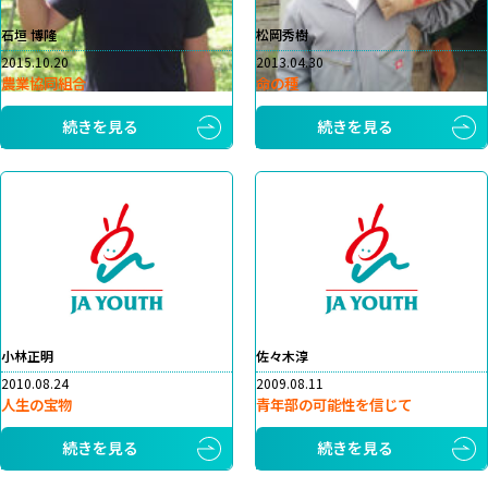
石垣 博隆
松岡秀樹
2015.10.20
2013.04.30
農業協同組合
命の種
続きを見る
続きを見る
小林正明
佐々木淳
2010.08.24
2009.08.11
人生の宝物
青年部の可能性を信じて
続きを見る
続きを見る