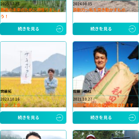
2025.07.28
2024.08.05
農業の未来のために頑張りましょ
原動力～私を突き動かすもの
う！
続きを見る
続きを見る
齊藤拓
佐藤 岳杜
2023.10.16
2021.10.27
１歩、１歩
秋田県種苗交換会が開催されます
続きを見る
続きを見る