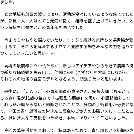
ました。
どの地域も部員の減少により、活動が停滞しているような感じでした
が、部員一人一人はとても元気が良く、組織を盛り上げていきたい、と
いう気持ちは県内どこの青年部も同じでした。
今までもやもやと悩んでいたり、くすぶり続ける気持ちを県青協が受
け止めて、それらを解決する手立てと発散する場をみんなの力を借りて
つくっていきたいと思います。
現場の最前線に立つ私たちが、新しいアイデアやひらめきで農業の持
つ新たな価値観を生み出し、仲間との絆(きずな）を大事にしながら、
それぞれの地域の経営モデルとなるよう、頑張りたいと思います。
最後に、「ＪＡうご」の青年部員の息子さん、安藤大輝（あんどう
ひろき）君が11歳の若さで「拡張型心筋症」を患い、心臓移植をしな
ければ命が助からないと診断されたことで、多額の手術費用が必要とな
り、全国の青年部盟友の皆さんに募金のご協力のお願いをしましたとこ
ろ、誠に多大なご支援をいただき、本当にありがとうございました。
今回の募金活動をとおして、私はあらためて、青年部という組織のさ