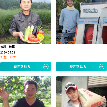
安田 淳一
2017.10.03
個の力の結集
佐川 長範
2020.04.22
新型コロナ
続きを見る
続きを見る