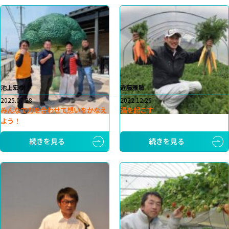
池上宏樹
近藤雅敏
2025.07.28
2022.12.26
みんなで力を合わせて想いをかなえ
渦を起こす
よう！
続きを見る
続きを見る