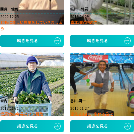
國貞 健司
枝川 博嗣
2020.12.25
2019.04.09
ともに楽しい農業をしていきましょ
青年部協同の力
う
続きを見る
続きを見る
宮内 正仁
谷川 興一
2017.01.31
2015.01.27
県青協の会長という職務
変える為に、変わる為に
続きを見る
続きを見る