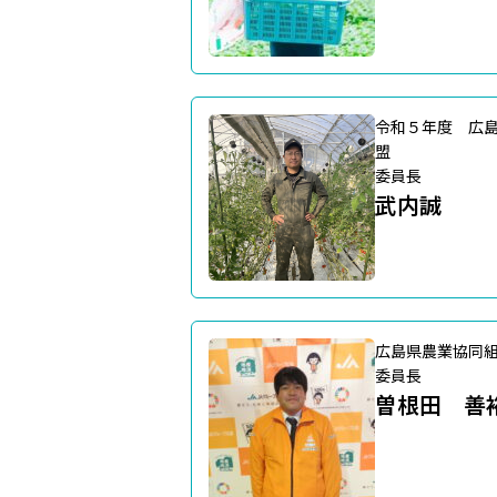
令和５年度 広
盟
委員長
武内誠
広島県農業協同
委員長
曽根田 善