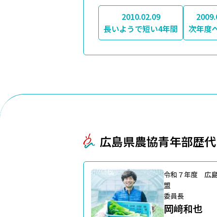
2010.02.09
2009.
長いようで短い4年間
次年度
広島県農協青年部歴代
令和７年度 広
盟
委員長
岡﨑和也