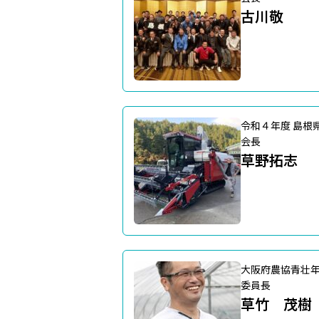
古川敬
令和４年度 島根
会長
草野拓志
大阪府農協青壮
委員長
草竹 茂樹