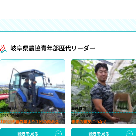
岐阜県農協青年部歴代リーダー
元川靖夫
藤井雄司
2025.07.28
2024.08.05
100回の農作業より１回の飲み会
未来の盟友につなぐ
続きを見る
続きを見る