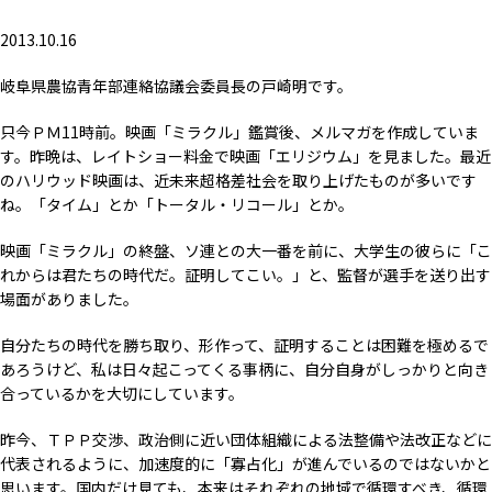
2013.10.16
岐阜県農協青年部連絡協議会委員長の戸崎明です。
只今ＰＭ11時前。映画「ミラクル」鑑賞後、メルマガを作成していま
す。昨晩は、レイトショー料金で映画「エリジウム」を見ました。最近
のハリウッド映画は、近未来超格差社会を取り上げたものが多いです
ね。「タイム」とか「トータル・リコール」とか。
映画「ミラクル」の終盤、ソ連との大一番を前に、大学生の彼らに「こ
れからは君たちの時代だ。証明してこい。」と、監督が選手を送り出す
場面がありました。
自分たちの時代を勝ち取り、形作って、証明することは困難を極めるで
あろうけど、私は日々起こってくる事柄に、自分自身がしっかりと向き
合っているかを大切にしています。
昨今、ＴＰＰ交渉、政治側に近い団体組織による法整備や法改正などに
代表されるように、加速度的に「寡占化」が進んでいるのではないかと
思います。国内だけ見ても、本来はそれぞれの地域で循環すべき、循環