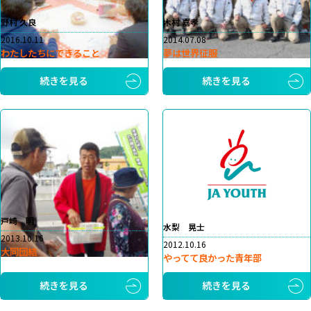
野村 久良
木村 嘉孝
2016.10.11
2014.07.08
わたしたちにできること
夢は世界征服
続きを見る
続きを見る
戸崎 明
水梨 晃士
2013.10.16
2012.10.16
大同団結
やってて良かった青年部
続きを見る
続きを見る