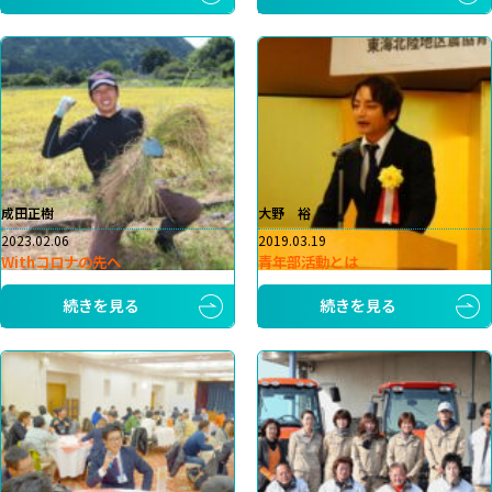
成田正樹
大野 裕
2023.02.06
2019.03.19
Withコロナの先へ
青年部活動とは
続きを見る
続きを見る